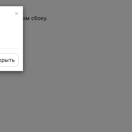
×
 и рычагом сбоку.
крыть