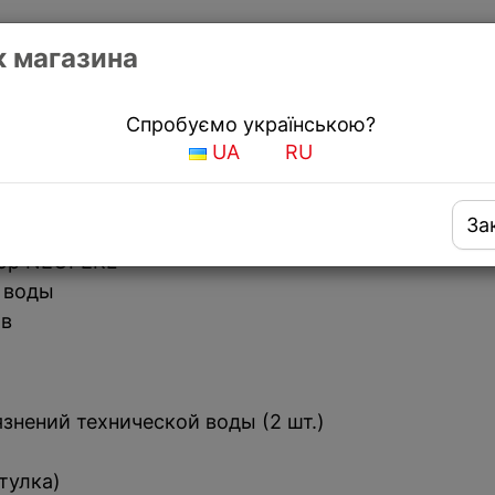
 магазина
biano FKM 50 SS Espresso с поворотным изливом
Спробуємо українською?
UA
RU
ель
За
тор NEOPERL
 воды
ов
знений технической воды (2 шт.)
тулка)