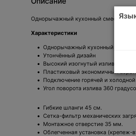
Описание
Язык
Однорычажный кухонный смеситель Fa
Характеристики
Однорычажный кухонный смесит
Утончённый дизайн
Высокий изогнутый излив
Пластиковый экономичный аэра
Подключение горячей и холодной
Угол поворота излива 360 градус
Гибкие шланги 45 см.
Сетка-фильтр механических загря
Монтажное отверстие 35 мм.
Облегченная установка (крепеж-в