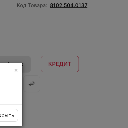
Код Товара:
8102.504.0137
КРЕДИТ
 в 1 клик
×
крыть