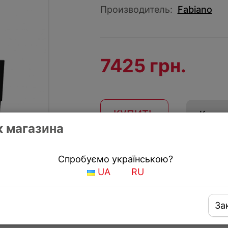
Производитель:
Fabiano
7425 грн.
КУПИТЬ
Купить
 магазина
Получить скидку
Спробуємо українською?
UA
RU
За