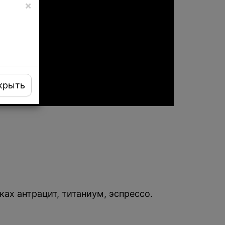
×
крыть
ах антрацит, титаниум, эспрессо.