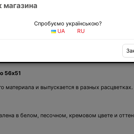
 магазина
Спробуємо українською?
UA
RU
За
o 56х51
го материала и выпускается в разных расцветках.
ена в белом, песочном, кремовом цвете и оттенк