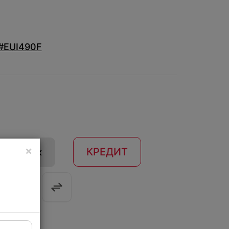
#EUI490F
×
КРЕДИТ
 в 1 клик