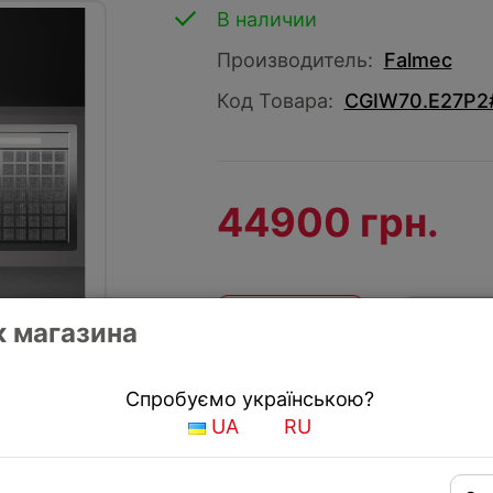
В наличии
Производитель:
Falmec
Код Товара:
CGIW70.E27P2
44900 грн.
КУПИТЬ
Купить
 магазина
Спробуємо українською?
Получить скидку
UA
RU