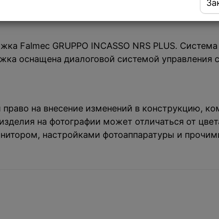
За
яжка Falmec GRUPPO INCASSO NRS PLUS. Система
жка оснащена диалоговой системой управления с
й право на внесение изменений в конструкцию, к
зделия на фотографии может отличаться от цвета
нитором, настройками фотоаппаратуры и прочим