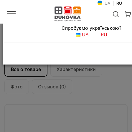
UA
|
RU
Язык магазина
Спробуємо українською?
Главная
Кухонные вытяжки
UA
RU
Встраиваемые вытяжки для кухни
Вытяжка кухонная Falmec MOVE 60 Black
Glass (800) CMKN60.E0P2#ZZZN490F
Все о товаре
Характеристики
Фото
Отзывов (0)