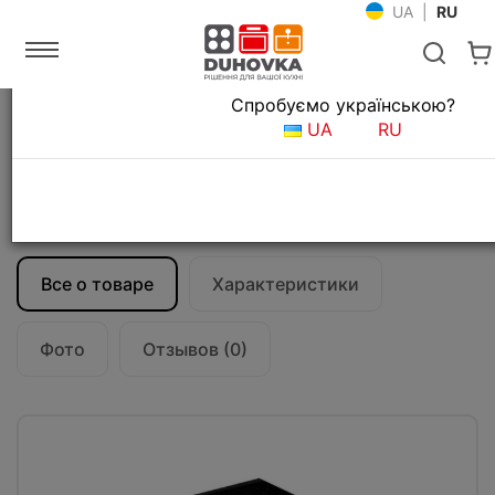
UA
|
RU
Язык магазина
Спробуємо українською?
Главная
Кухонные вытяжки
UA
RU
Островные вытяжки для кухни
Вытяжка кухонная Falmec PLANE Plus
Isola 120 Black (800)
CPLI20.E22P2#ZZZN490F
Все о товаре
Характеристики
Фото
Отзывов (0)