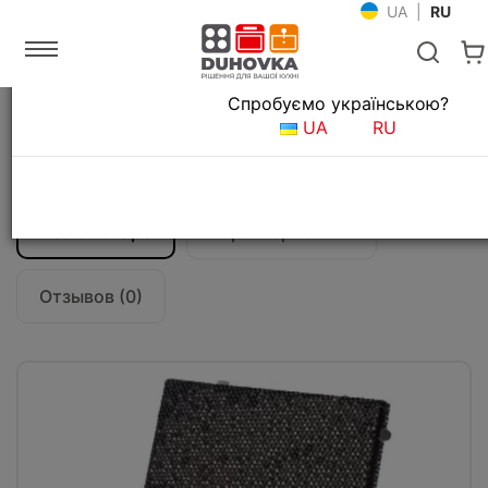
UA
|
RU
Язык магазина
Спробуємо українською?
Главная
Кухонные вытяжки
UA
RU
Аксессуары для кухонных вытяжек
Фильтр для вытяжки Falmec KACL.961
Все о товаре
Характеристики
Отзывов (0)