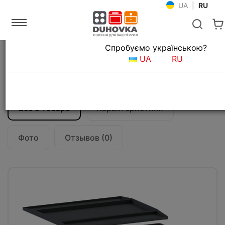
UA
|
RU
Язык магазина
Спробуємо українською?
Главная
Аксессуары для кухни
UA
RU
Сортер Franke 450-2-0 EasySort
(121.0494.182)
Все о товаре
Характеристики
Фото
Отзывов (0)