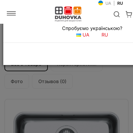
UA
|
RU
Язык магазина
Спробуємо українською?
Главная
Мойки и смесители
Кухонные мойки
UA
RU
Кухонная мойка Franke Aton ANX 110-48
(122.0204.649)
Все о товаре
Характеристики
Фото
Отзывов (0)