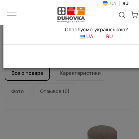
UA
|
RU
Язык магазина
Спробуємо українською?
Главная
Мойки и смесители
UA
RU
Аксессуары для кухонных моек
Дозатор Franke Comfort (119.0578.750)
миндаль
Все о товаре
Характеристики
Фото
Отзывов (0)