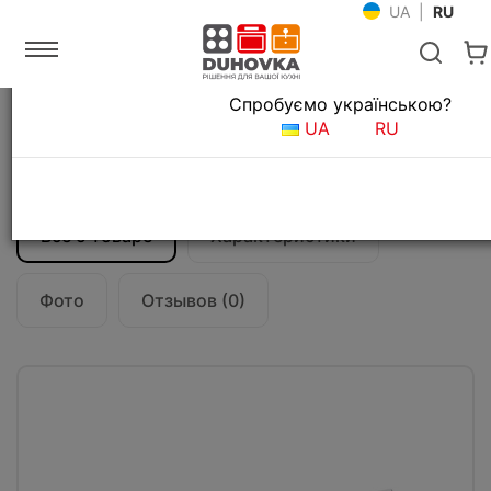
UA
|
RU
Язык магазина
Спробуємо українською?
Главная
Кухонные вытяжки
UA
RU
Вытяжка кухонная Franke Flexa FTC 632L
GR/XS (315.0547.796)
Все о товаре
Характеристики
Фото
Отзывов (0)