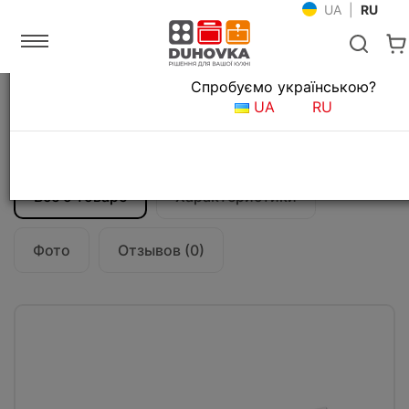
UA
|
RU
Язык магазина
Спробуємо українською?
Главная
Кухонные вытяжки
UA
RU
Вытяжка кухонная Franke Flexa FTC 632L
WH (315.0547.797)
Все о товаре
Характеристики
Фото
Отзывов (0)