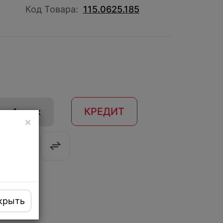
Код Товара:
115.0625.185
КРЕДИТ
 в 1 клик
×
крыть