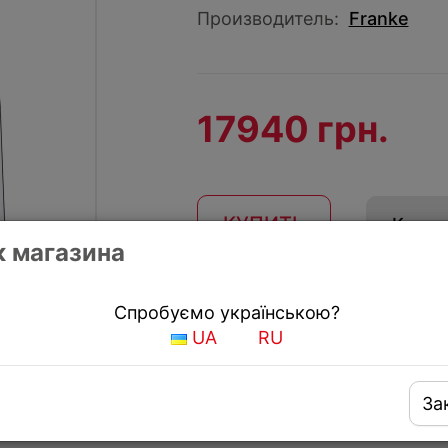
Производитель:
Franke
17940 грн.
КУПИТЬ
Купить
 магазина
Получить скидку
Спробуємо українською?
UA
RU
За