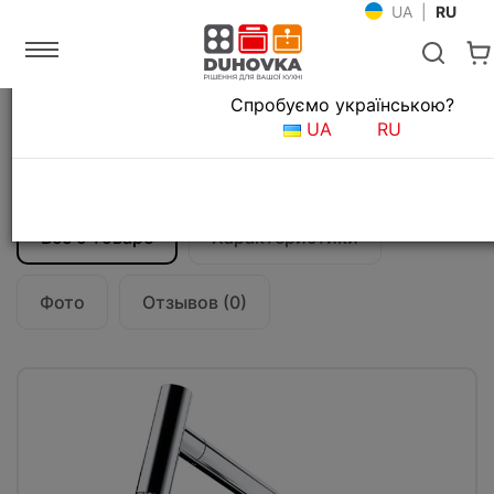
UA
|
RU
Язык магазина
Спробуємо українською?
Главная
Мойки и смесители
Смесители для кухни
UA
RU
Смеситель кухонный Franke Icon
(115.0625.188) хром
Все о товаре
Характеристики
Фото
Отзывов (0)