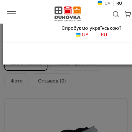
UA
|
RU
Язык магазина
Спробуємо українською?
Главная
Кухонные вытяжки
UA
RU
Вытяжка кухонная Franke Inca Smart FBI
525 GR (305.0599.532)
Все о товаре
Характеристики
Фото
Отзывов (0)