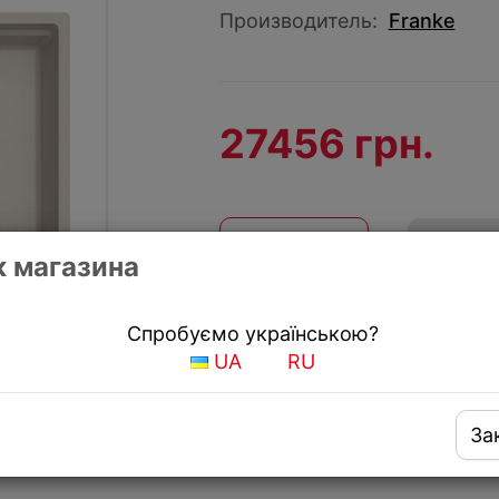
Производитель:
Franke
27456 грн.
КУПИТЬ
Купить
 магазина
Получить скидку
Спробуємо українською?
UA
RU
За