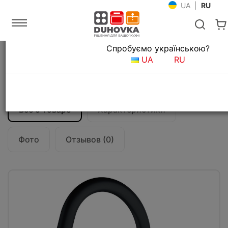
UA
|
RU
Язык магазина
Спробуємо українською?
Главная
Мойки и смесители
Смесители для кухни
UA
RU
Смеситель кухонный Franke Lina
(115.0626.055) оникс
Все о товаре
Характеристики
Фото
Отзывов (0)