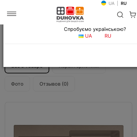
UA
|
RU
Язык магазина
Спробуємо українською?
Главная
Мойки и смесители
Кухонные мойки
UA
RU
Кухонная мойка Franke Maris MRG 611
(114.0306.799) миндаль
Все о товаре
Характеристики
Фото
Отзывов (0)