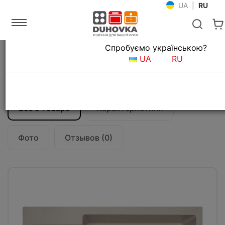
UA
|
RU
Язык магазина
Спробуємо українською?
Главная
Мойки и смесители
Кухонные мойки
UA
RU
Кухонная мойка Franke Maris MRG 611-78
XL (114.0374.914) сахара
Все о товаре
Характеристики
Фото
Отзывов (0)