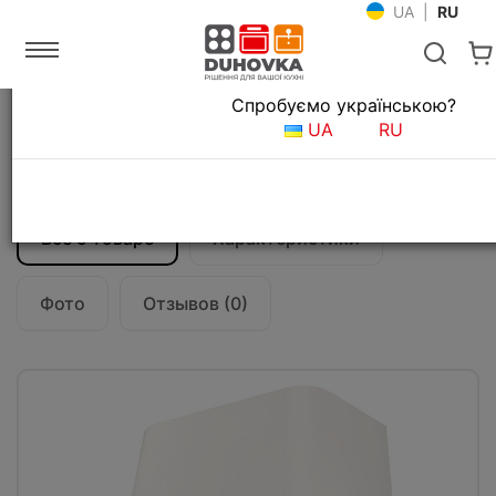
UA
|
RU
Язык магазина
Спробуємо українською?
Главная
Кухонные вытяжки
UA
RU
Вытяжка кухонная Franke Smart Deco
FSMD 508 WH (335.0528.005) белый
Все о товаре
Характеристики
Фото
Отзывов (0)