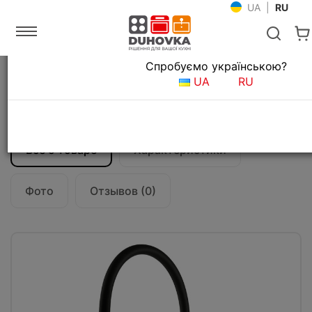
UA
|
RU
Язык магазина
Спробуємо українською?
Главная
Мойки и смесители
Смесители для кухни
UA
RU
Смеситель кухонный Gessi 316 Flessa
60010#707
Все о товаре
Характеристики
Фото
Отзывов (0)