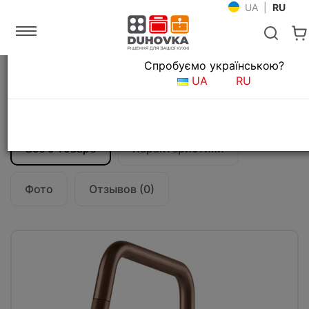
UA
|
RU
Язык магазина
Спробуємо українською?
Главная
Мойки и смесители
Смесители для кухни
UA
RU
Смеситель кухонный Gessi Officine
60053#708
Все о товаре
Характеристики
Фото
Отзывов (0)