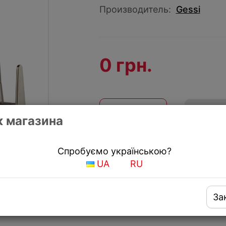
Производитель:
Gessi
0 грн.
КУПИТЬ
Купить
 магазина
Получить скидку
Спробуємо українською?
UA
RU
За