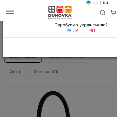
UA
|
RU
Язык магазина
Спробуємо українською?
Главная
Мойки и смесители
Смесители для кухни
UA
RU
Смеситель кухонный Gessi Proton S
60113#149
Все о товаре
Характеристики
Фото
Отзывов (0)