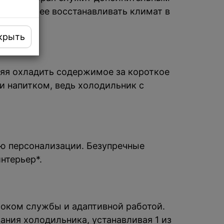
ет быстрее восстанавливать климат в
крыть
ляя охладить содержимое за короткое
и напитком, ведь холодильник с
ью персонализации. Безупречные
нтерьер*.
оком службы и адаптивной работой.
ния холодильника, устанавливая 1 из