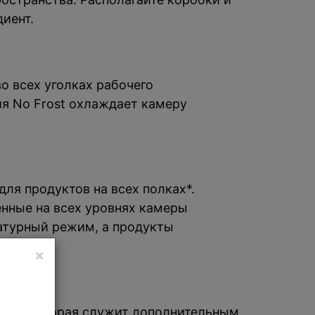
иент.
о всех уголках рабочего
ия No Frost охлаждает камеру
ля продуктов на всех полках*.
енные на всех уровнях камеры
атурный режим, а продукты
×
ling, которая служит дополнительным