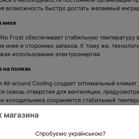
мея возможность быстро достать желаемый ингред
я инея
o Frost обеспечивает стабильную температуру в
е инея и сторонних запахов. К тому же, технолог
ижая использование электроэнергии.
 на полках
All-around Cooling создает оптимальный климат д
я сквозь отверстия для вентиляции, предусмотр
три холодильника сохраняется стабильный темпер
 магазина
Спробуємо українською?
нке расположена металлическая панель Metal Coo