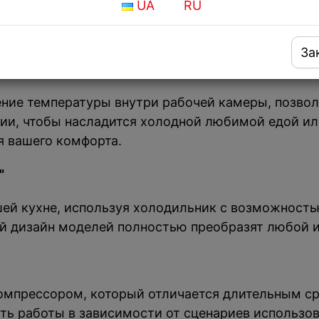
UA
RU
ее охлаждать продукты*. Такое решение позволя
ывается часто.
За
ение температуры внутри рабочей камеры, позво
ии, чтобы насладится холодной любимой едой ил
я вашего комфорта.
"
шей кухне, используя холодильник с возможност
 дизайн моделей полностью преобразят любой и
мпрессором, который отличается длительным ср
ь работы в зависимости от сценариев использова