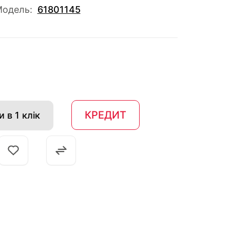
одель:
61801145
КРЕДИТ
 в 1 клік