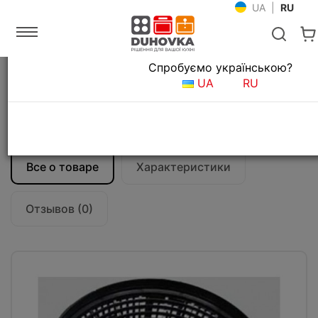
UA
|
RU
Язык магазина
Спробуємо українською?
Главная
Кухонные вытяжки
UA
RU
Аксессуары для кухонных вытяжек
Угольный фильтр для вытяжки Teka
(61801145)
Все о товаре
Характеристики
Отзывов (0)