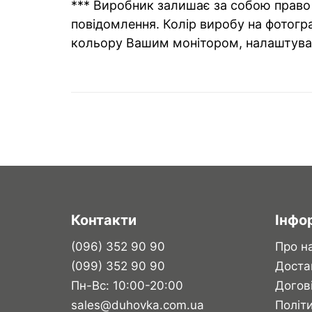
*** Виробник залишає за собою право 
повідомлення. Колір виробу на фотогра
кольору Вашим монітором, налаштува
Контакти
Інфо
(096) 352 90 90
Про н
(099) 352 90 90
Доста
Пн-Вс: 10:00-20:00
Догов
sales@duhovka.com.ua
Політи