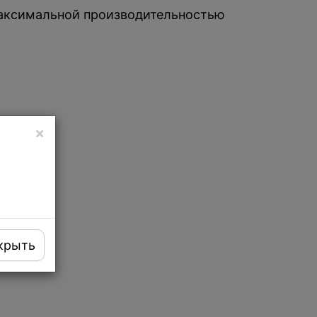
максимальной производительностью
×
крыть