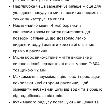
Надглибока чаша забезпечує більше місця для
укладання посуду та миття великих предметів,
таких як каструлі та листи.
Надзвичайно міцні (4 мм) бортики зі
скошеним краєм впритул прилягають до
поверхні стільниці, що дозволяє легко
видаляти воду і змітати крихти зі стільниці
прямо в раковину.
Міцне корозійно-стійке миття виконане з
високоякісної нержавіючої сталі марки Т-304
товщиною 1,2 мм.
Максимальна шумоізоляція: товсті прокладки
покривають усі сторони раковини, щоб
зменшити небажаний шум від води та вібрацію
від подрібнювача відходів.
Кути малого радіусу полегшують чищення та