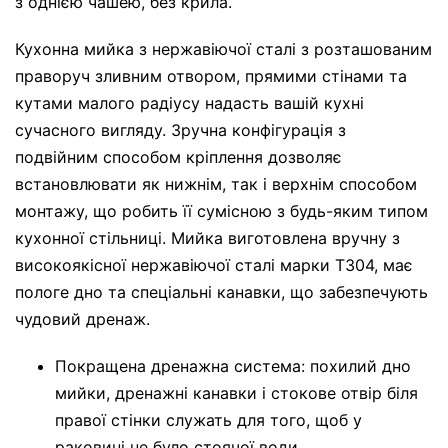
з однією чашею, без крила.
Кухонна мийка з нержавіючої сталі з розташованим
праворуч зливним отвором, прямими стінами та
кутами малого радіусу надасть вашій кухні
сучасного вигляду. Зручна конфігурація з
подвійним способом кріплення дозволяє
встановлювати як нижнім, так і верхнім способом
монтажу, що робить її сумісною з будь-яким типом
кухонної стільниці. Мийка виготовлена ​​вручну з
високоякісної нержавіючої сталі марки T304, має
пологе дно та спеціальні канавки, що забезпечують
чудовий дренаж.
Покращена дренажна система: похилий дно
мийки, дренажні канавки і стокове отвір біля
правої стінки служать для того, щоб у
раковині не було стоячої води