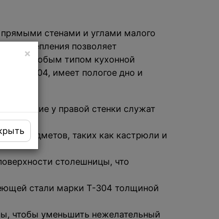
 прямыми стенами и углами малого
собом крепления позволяет
×
стимой с любым типом кухонной
арки T304, имеет пологое дно и
 отверстие у правой стенки служат
крыть
ших предметов, таких как кастрюли и
поверхности столешницы, что
еющей стали марки Т-304 толщиной
ны, чтобы уменьшить нежелательный