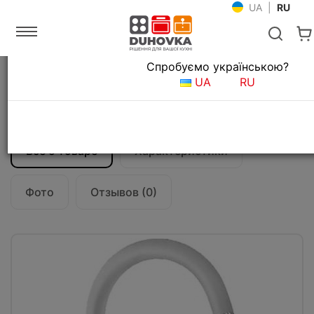
UA
|
RU
Язык магазина
Спробуємо українською?
Главная
Мойки и смесители
Смесители для кухни
UA
RU
Смеситель кухонный Blanco Mida 519418
белый
Все о товаре
Характеристики
Фото
Отзывов (0)