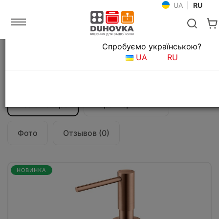
UA
|
RU
Язык магазина
Спробуємо українською?
Главная
Мойки и смесители
UA
RU
Аксессуары для кухонных моек
Дозатор Blue Water ALFA Медь матовая
Все о товаре
Характеристики
Фото
Отзывов (0)
НОВИНКА