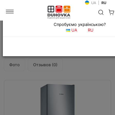
UA
|
RU
Язык магазина
Спробуємо українською?
Главная
Крупная бытовая техника
Холодильники
UA
RU
Холодильник Bosch KGN36VL326
Все о товаре
Характеристики
Фото
Отзывов (0)