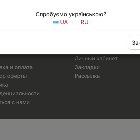
Спробуємо українською?
UA
RU
За
рмация
Личный кабинет
Личный кабинет
вка и оплата
Закладки
ор оферты
Рассылка
ика
денциальности
ться с нами