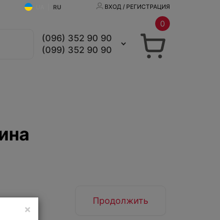
ВХОД / РЕГИСТРАЦИЯ
UA
|
RU
0
(096) 352 90 90
(099) 352 90 90
ина
Продолжить
×