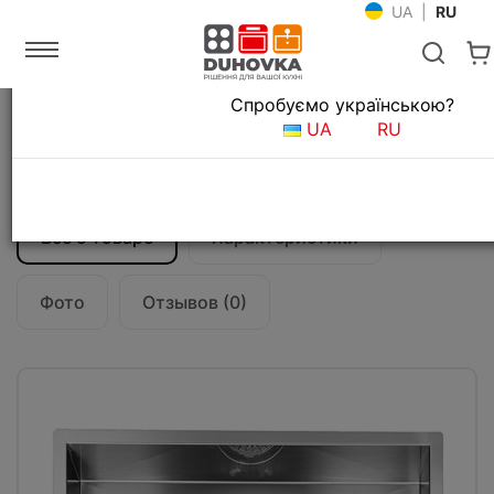
UA
|
RU
Язык магазина
Спробуємо українською?
Главная
Мойки и смесители
Кухонные мойки
UA
RU
Кухонная мойка CM Filoquadra 57Х45
11918
Все о товаре
Характеристики
Фото
Отзывов (0)