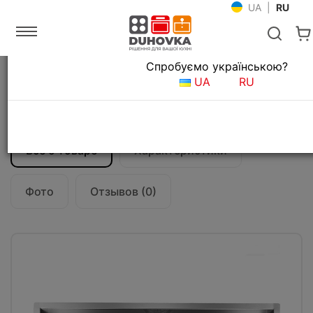
UA
|
RU
Язык магазина
Спробуємо українською?
Главная
Мойки и смесители
Кухонные мойки
UA
RU
Кухонная мойка CM Filoquadra 85Х45
01190А
Все о товаре
Характеристики
Фото
Отзывов (0)