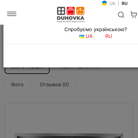
UA
|
RU
Язык магазина
Спробуємо українською?
Главная
Мойки и смесители
Кухонные мойки
UA
RU
Кухонная мойка CM Filoquadra 85Х45
1191А
Все о товаре
Характеристики
Фото
Отзывов (0)