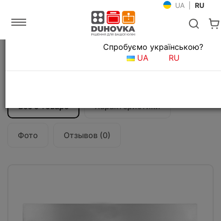
UA
|
RU
Язык магазина
Спробуємо українською?
Главная
Мойки и смесители
Кухонные мойки
UA
RU
Кухонная мойка CM Filoraggiato Mix
77Х50 12046
Все о товаре
Характеристики
Фото
Отзывов (0)