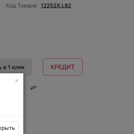
Код Товара:
12252X.L82
КРЕДИТ
 в 1 клик
×
крыть