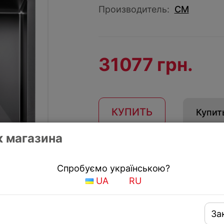
Производитель:
CM
31077 грн.
КУПИТЬ
Купить
 магазина
Получить скидку
Спробуємо українською?
UA
RU
За