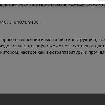
вадратная кухонная мойка CM Iride 45Х45 12252X.
4073, 94071, 94081.
й право на внесение изменений в конструкцию, к
зделия на фотографии может отличаться от цвета
нитором, настройками фотоаппаратуры и прочим