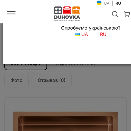
UA
|
RU
Язык магазина
Спробуємо українською?
Главная
Мойки и смесители
Кухонные мойки
UA
RU
Кухонная мойка CM Iride 57Х45
12258X.L29
Все о товаре
Характеристики
Фото
Отзывов (0)