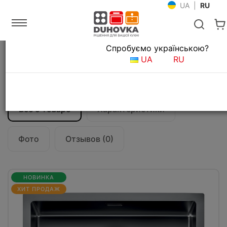
UA
|
RU
Язык магазина
Спробуємо українською?
Главная
Мойки и смесители
Кухонные мойки
UA
RU
Кухонная мойка CM Iride 57Х45
12258X.L82
Все о товаре
Характеристики
Фото
Отзывов (0)
НОВИНКА
ХИТ ПРОДАЖ