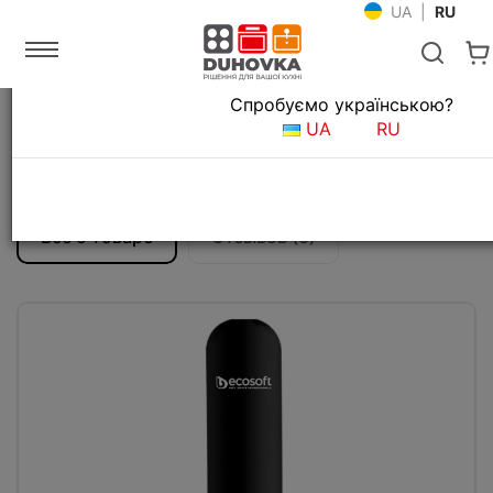
UA
|
RU
Язык магазина
Спробуємо українською?
Главная
Фильтры для воды
Фильтрационные системы
UA
RU
Чехол для баллона 1054
(антиконденсационный)
Все о товаре
Отзывов (0)