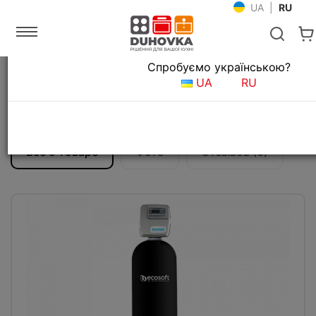
UA
|
RU
Язык магазина
Спробуємо українською?
Главная
Фильтры для воды
Фильтрационные системы
UA
RU
Фильтр для удаления хлора Ecosoft FPA
1665CT
Все о товаре
Фото
Отзывов (0)