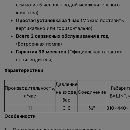
семью из 5 человек водой исключительного
качества)
Простая установка за 1 час
(Можно поставить
вертикально или горизонтально)
Всего 2 сервисных обслуживания в год
(Встроенная помпа)
Гарантия 36 месяцев
(Официальная гарантия
производителя)
Характеристики
Давление
Производительность,
Габарит
на входе,
Соединение
л/час
В×Ш×Г, 
бар
11
3-6
½″
310×440×
Особенности
1. Постоянное содержание минералов в