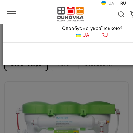
UA
|
RU
Язык магазина
Спробуємо українською?
Главная
Фильтры для воды
Системы обратного осмоса
UA
RU
Фильтр для питьевой воды Ecosoft P’URE
BALANCE
Все о товаре
Фото
Отзывов (0)