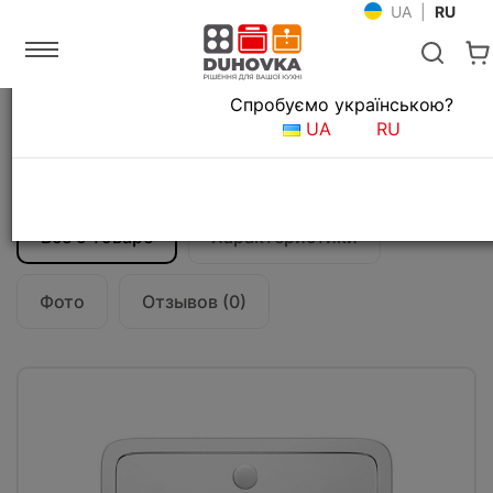
UA
|
RU
Язык магазина
Спробуємо українською?
Главная
Мойки и смесители
Кухонные мойки
UA
RU
Кухонная мойка Fabiano 38x38
Microdecor
Все о товаре
Характеристики
Фото
Отзывов (0)