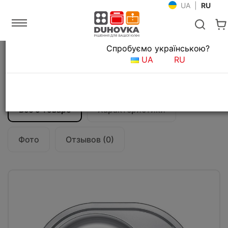
UA
|
RU
Язык магазина
Спробуємо українською?
Главная
Мойки и смесители
Кухонные мойки
UA
RU
Кухонная мойка Fabiano 57x45
Microdecor
Все о товаре
Характеристики
Фото
Отзывов (0)