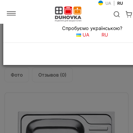
UA
|
RU
Язык магазина
Спробуємо українською?
Главная
Мойки и смесители
Кухонные мойки
UA
RU
Кухонная мойка Fabiano 65x50 Satin
Все о товаре
Характеристики
Фото
Отзывов (0)