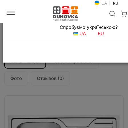
UA
|
RU
Язык магазина
Спробуємо українською?
Главная
Мойки и смесители
Кухонные мойки
UA
RU
Кухонная мойка Fabiano 78x50x1,5 (c
фрукт.) сатин (0,80)
Все о товаре
Характеристики
Фото
Отзывов (0)