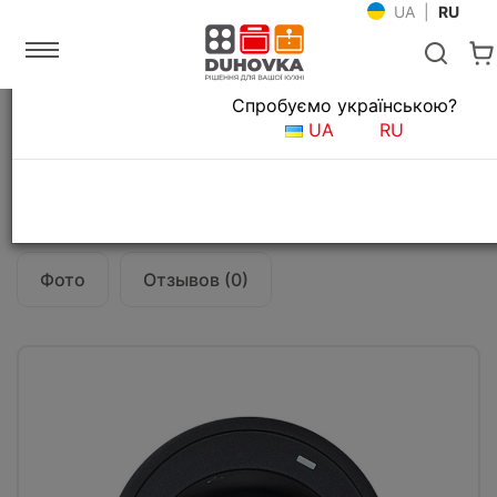
UA
|
RU
Язык магазина
Спробуємо українською?
Главная
Мойки и смесители
Кухонные мойки
UA
RU
Кухонная мойка Fabiano Arc 51 Antracit
Все о товаре
Характеристики
Фото
Отзывов (0)